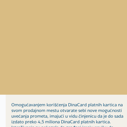
Ћир
|
Lat
|
Eng
Omogućavanjem korišćenja DinaCard platnih kartica na
svom prodajnom mestu otvarate sebi nove mogućnosti
uvećanja prometa, imajući u vidu činjenicu da je do sada
izdato preko 4,5 miliona DinaCard platnih kartica.