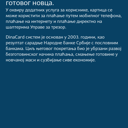
готовог новца.
У оквиру додатних услуга за кориснике, картица се
може користити за плаћање путем мобилног телефона,
плаћање на интернету и плаћање директно на
шалтерима Управе за трезор.
DinaCard систем је основан у 2003. години, као
резултат сарадње Народне банке Србије с пословним
банкама. Циљ његовог покретања био је убрзани развој
безготовинског начина плаћања, смањење готовине у
новчаној маси и сузбијање сиве економије.