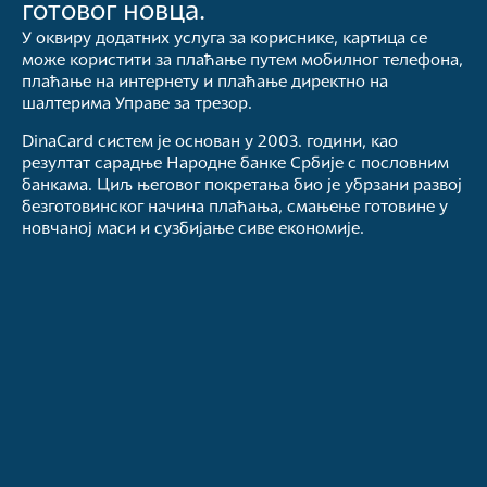
готовог новца.
У оквиру додатних услуга за кориснике, картица се
може користити за плаћање путем мобилног телефона,
плаћање на интернету и плаћање директно на
шалтерима Управе за трезор.
DinaCard систем је основан у 2003. години, као
резултат сарадње Народне банке Србије с пословним
банкама. Циљ његовог покретања био је убрзани развој
безготовинског начина плаћања, смањење готовине у
новчаној маси и сузбијање сиве економије.